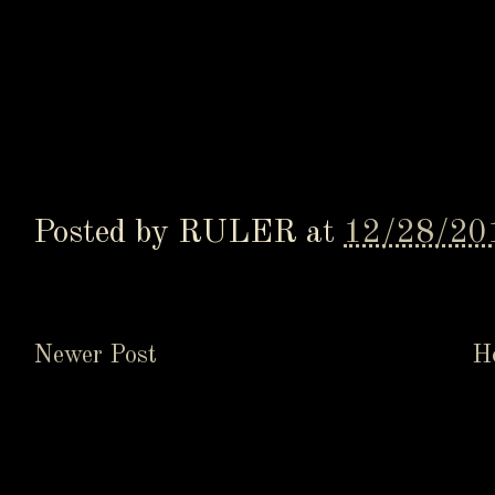
#SPYVSSPY #スパイVSスパイ #MAD #MADMAG
マン #BLACKANDWHITE #白黒 #DC #DCCOMIC
Posted by
RULER
at
12/28/20
Newer Post
H